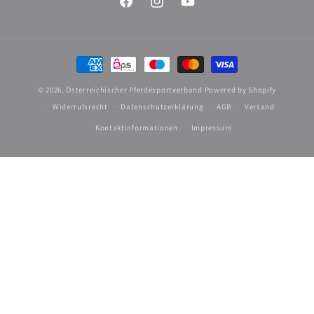
Facebook
Instagram
YouTube
Zahlungsmethoden
© 2026,
Österreichischer Pferdesportverband
Powered by Shopify
Widerrufsrecht
Datenschutzerklärung
AGB
Versand
Kontaktinformationen
Impressum